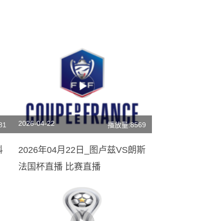
2026-04-22
81
播放量:8569
科
2026年04月22日_图卢兹VS朗斯
法国杯直播 比赛直播