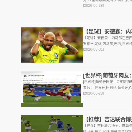
分9.1全场最高,足球,世界杯,
[2026-06-28]
你更新最新的足球，篮球体育
【足球】安德森：内马尔在巴西
罗相当,足球,内马尔,巴西,世
[2026-05-01]
更新最新的足球，篮球体育资
[世界杯]葡萄牙网友：C罗倒
看台上,世界杯,阿根廷,葡萄牙,
[2026-06-28]
放。本站提供最全的篮球视频足
【推荐】吉达联合博主：就算
牌,亚冠精英,足球,精彩体育