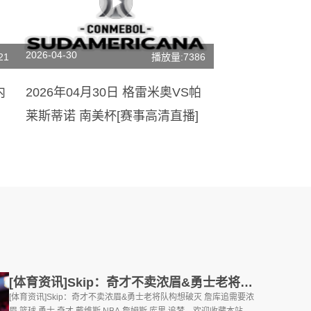
2026-04-30
21
播放量:7386
内
2026年04月30日 格雷米奥VS帕
莱斯蒂诺 南美杯[赛事高清直播]
[体育资讯]Skip：奇才不卖浓眉&勇士老将队构想破灭 詹库
[体育资讯]Skip：奇才不卖浓眉&勇士老将队构想破灭 詹库追需要浓