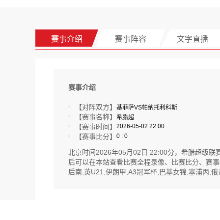
赛事介绍
赛事阵容
文字直播
赛事介绍
【对阵双方】
基菲萨VS帕纳托利科斯
【赛事名称】
希腊超
【赛事时间】
2026-05-02 22:00
【赛事比分】
0 : 0
北京时间2026年05月02日 22:00分，希
后可以在本站查看比赛全程录像、比赛比分、赛事
后南,英U21,伊朗甲,A3冠军杯,巴基女锦,塞浦丙