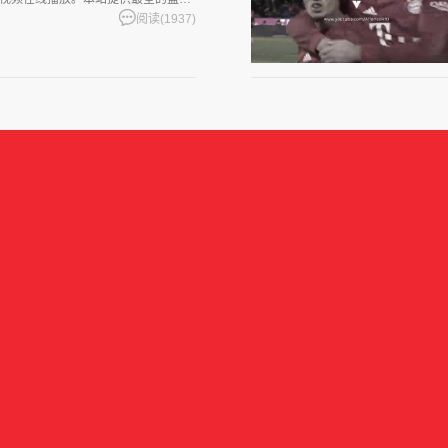
阅读(1937)