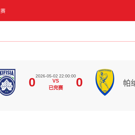
联赛
2026-05-02 22:00:00
0
0
VS
帕
已完赛