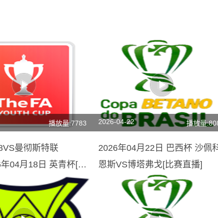
2026-04-22
播放量:7783
播放量:80
8VS曼彻斯特联
2026年04月22日 巴西杯 沙佩
26年04月18日 英青杯[免
恩斯VS博塔弗戈[比赛直播]
清直播]