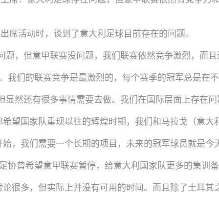
利在出席活动时，谈到了意大利足球目前存在的问题。
在问题，但意甲联赛没问题，我们联赛依然竞争激烈，而且
。我们的联赛竞争是最激烈的，每个赛季的冠军总是在不
，但显然还有很多事情需要去做。我们在国际层面上存在问
都希望国家队重现以往的辉煌时期，我们和马拉戈（意大
始，我们需要一个长期的项目，未来的冠军球员就是今天
足协曾希望意甲联赛暂停，给意大利国家队更多的集训备
讨论很多，但实际上并没有可用的时间。而且除了土耳其之