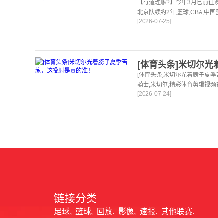
【有道理嘛?】今年3月已前往
北京队续约2年,篮球,CBA,中
[2026-07-25]
你更新最新的足球，篮球体育
[体育头条]米切尔光着膀子夏季苦
骑士,米切尔,精彩体育剪辑视
[2026-07-24]
足球视频,集锦,录像。
链接分类
足球
篮球
回放
影像
速报
其他联赛