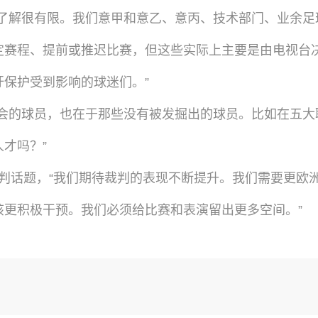
的了解很有限。我们意甲和意乙、意丙、技术部门、业余足
定赛程、提前或推迟比赛，但这些实际上主要是由电视台
保护受到影响的球迷们。”
机会的球员，也在于那些没有被发掘出的球员。比如在五大
才吗？”
裁判话题，“我们期待裁判的表现不断提升。我们需要更欧
该更积极干预。我们必须给比赛和表演留出更多空间。”