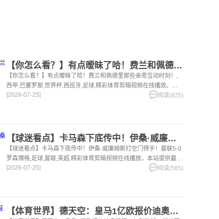
【你怎么看？】有点暧昧了哈！费兰和佩德里那些亲密互动时刻！
【你怎么看？】有点暧昧了哈！费兰和佩德里那些亲密互动时刻！,
西甲,巴塞罗那,世界杯,西班牙,足球,精彩体育剪辑视频在线播放。本
[2026-07-25]
站提供最全的篮球视频足球视频,集锦,录像。
阅读(925)
【球迷看点】卡马森下底传中！伊桑·威廉姆斯打空门得手！曼联5
【球迷看点】卡马森下底传中！伊桑·威廉姆斯打空门得手！曼联5-0
罗森博格,足球,曼联,英超,精彩体育剪辑视频在线播放。本站提供最全
[2026-07-25]
的篮球视频足球视频,集锦,录像。
阅读(565)
【体育世界】德天空：皇马1亿欧报价迪奥曼德，与利物浦一样被莱