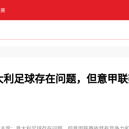
联赛
意大利足球存在问题，但意甲