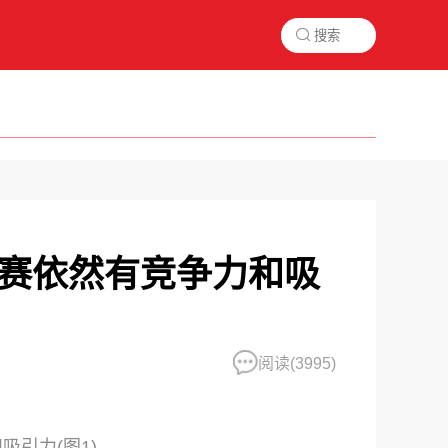

联赛依然有竞争力和吸
阅读(
3995)