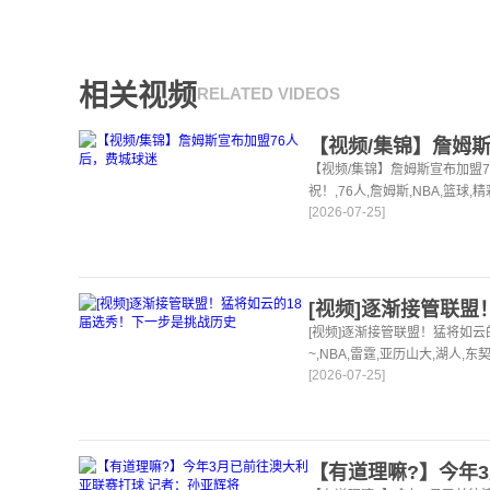
相关视频
RELATED VIDEOS
【视频/集锦】詹姆斯宣布加盟7
祝！,76人,詹姆斯,NBA,篮
[2026-07-25]
最全的篮球视频足球视频,集锦,
[视频]逐渐接管联盟！猛将如云
~,NBA,雷霆,亚历山大,湖人,东
[2026-07-25]
球,精彩体育剪辑视频在线播放
集锦,录像。