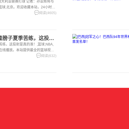
澳大利亚联赛打球 记者：孙亚辉将与
国篮球,北京。欢迎收藏本站，24小时为
资讯。
阅读(4605)
[体育头条]米切尔光着膀子夏季苦练，这投射是真的准！
练，这投射是真的准！,篮球,NBA,
频在线播放。本站提供最全的篮球视频
阅读(632)