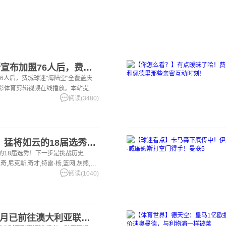
【视频/集锦】詹姆斯宣布加盟76人后，费城球迷"海陆空"全覆
6人后，费城球迷"海陆空"全覆盖庆
球,精彩体育剪辑视频在线播放。本站提供
录像。
阅读(3480)
[视频]逐渐接管联盟！猛将如云的18届选秀！下一步是挑战历史
的18届选秀！下一步是挑战历史
契奇,尼克斯,奇才,特雷·杨,篮网,灰熊,篮
。本站提供最全的篮球视频足球视频,
阅读(1040)
【有道理嘛?】今年3月已前往澳大利亚联赛打球 记者：孙亚辉将