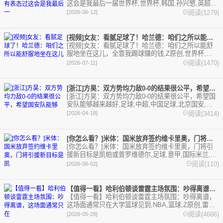
这会是我最后一届世界杯,世界杯,韩国,孙兴慜,英超,
热刺,足球,五洲,MLS,精彩体育剪辑视频在线播放。本
阅读(1279)
[2026-06-12]
站提供最全的篮球视频足球视频,集锦,录像。
[视频]女友：看腻足球了！哈兰德：咱们之所以能舒服地坐在这儿
[视频]女友：看腻足球了！哈兰德：咱们之所以能舒
服地坐在这儿，全靠我踢球赚的钱,Z原创,世界杯,挪
威,英超,曼城,哈兰德,足球,精彩体育剪辑视频在线播
阅读(1470)
[2026-07-11]
放。本站提供最全的篮球视频足球视频,集锦,录像。
[浙江]方昊：双方势均力敌0-0的结果很公平，希望国安队能够
[浙江]方昊：双方势均力敌0-0的结果很公平，希望国
安队能够越来越好,足球,中超,中国足球,北京国安,浙
江。欢迎收藏本站，24小时为你更新最新的足球，篮
阅读(3414)
[2026-04-18]
球体育资讯。
[你怎么看？]米体：国米放弃签约维卡里奥，门将引援新目标是凯
[你怎么看？]米体：国米放弃签约维卡里奥，门将引
援新目标是凯帕或普罗维德尔,足球,意甲,国际米兰,英
超,阿森纳,热刺,拉齐奥。欢迎收藏本站，24小时为你
阅读(110)
[2026-06-02]
更新最新的足球，篮球体育资讯。
【值得一看】哈利伯顿谈雷霆主场氛围：吵得离谱，这场面通常只在
【值得一看】哈利伯顿谈雷霆主场氛围：吵得离谱，
这场面通常只在大学篮球见到,NBA,篮球,Z原创,雷霆,
步行者,精彩体育剪辑视频在线播放。本站提供最全的
阅读(4666)
[2026-05-28]
篮球视频足球视频,集锦,录像。