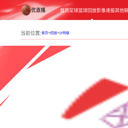
首页
足球
篮球
回放
影像
速报
其他
当前位置:
>
>
首页
回放
沙特联