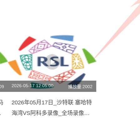
2026-05-17 12:05:00
09
播放量:2002
马
2026年05月17日_沙特联 塞哈特
录
海湾VS阿科多录像_全场录像
【高清回放】