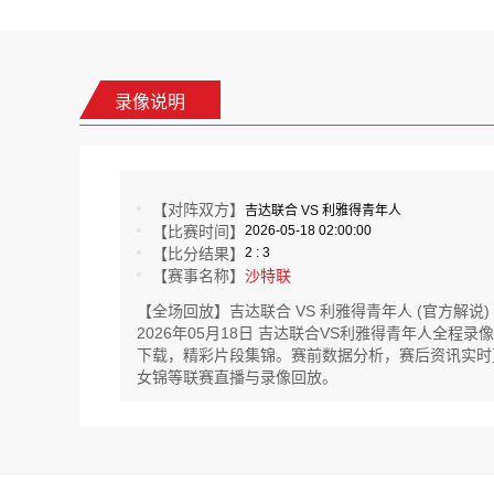
录像说明
【对阵双方】
吉达联合 VS 利雅得青年人
【比赛时间】
2026-05-18 02:00:00
【比分结果】
2 : 3
【赛事名称】
沙特联
【全场回放】吉达联合 VS 利雅得青年人 (官方解说)
2026年05月18日 吉达联合VS利雅得青年人全
下载，精彩片段集锦。赛前数据分析，赛后资讯实时更新。
女锦等联赛直播与录像回放。