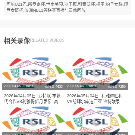
阿尔U21乙,所罗岛杯,世南美预,沙王冠,科索沃杯,捷甲,约旦女联,印
尼女篮杯,澳洲NBL1等联赛直播与录像回放。
相关录像
RELATED VIDEOS
2026-04-05 02:00:00
2026-05-04 02:00:00
播放量:4633
播放量:7250
2026年04月05日_沙特联 布赖
2026年05月04日_利雅得胜利
代合作VS利雅得新月录像_高清
VS胡拜尔库迪西亚 沙特联录像
录像【全场回放】
_全场录像【高清回放】