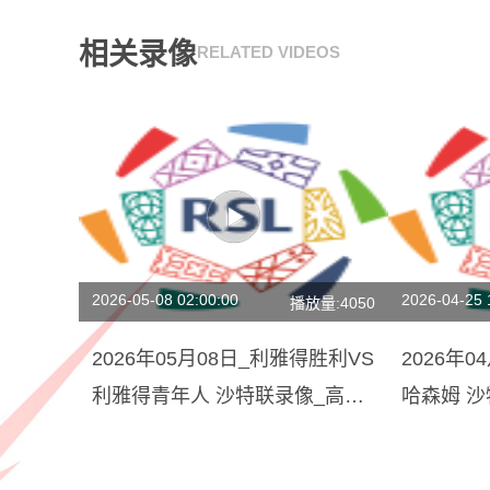
相关录像
RELATED VIDEOS
2026-05-08 02:00:00
2026-04-25 
播放量:4050
2026年05月08日_利雅得胜利VS
2026年
利雅得青年人 沙特联录像_高清
哈森姆 
录像【全场回放】
【视频集