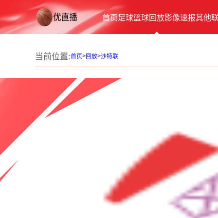
首页
足球
篮球
回放
影像
速报
其他
当前位置:
>
>
首页
回放
沙特联