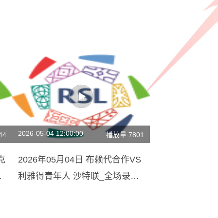
2026-05-04 12:00:00
44
播放量:7801
克
2026年05月04日 布赖代合作VS
全
利雅得青年人 沙特联_全场录像
【全场回放】