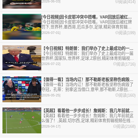
篮球,精彩体育剪辑视频在线播放。本站提供最全的篮
阅读(414)
[2026-06-03]
球视频足球视频,集锦,录像。
[今日视频]因卡皮耶冲突中捂嘴，VAR回放后被红牌罚下
[今日视频]因卡皮耶冲突中捂嘴，VAR回放后被红牌
罚下,世界杯,墨西哥,厄瓜多尔,足球,精彩体育剪辑视
频在线播放。本站提供最全的篮球视频足球视频,集
阅读(199)
[2026-07-01]
锦,录像。
【今日视频】特朗普：我们举办了史上最成功的一届世界杯
【今日视频】特朗普：我们举办了史上最成功的一届
世界杯,国家队,世界杯,足球,Z原创,精彩体育剪辑视频
在线播放。本站提供最全的篮球视频足球视频,集锦,
阅读(1716)
[2026-07-22]
录像。
【值得一看】当场内讧！那不勒斯老板坚称伤病毁了夺冠，孔蒂：别
【值得一看】当场内讧！那不勒斯老板坚称伤病毁了
夺冠，孔蒂：别拿这当借口,意甲,那不勒斯,Z原创,足
球,精彩体育剪辑视频在线播放。本站提供最全的篮球
阅读(160)
[2026-05-25]
视频足球视频,集锦,录像。
【英超】看着他一步步成长！詹姆斯：我几年前就这么强了！
【英超】看着他一步步成长！詹姆斯：我几年前就这
么强了！,英超,切尔西,足球,精彩体育剪辑视频在线播
放。本站提供最全的篮球视频足球视频,集锦,录像。
阅读(2168)
[2026-04-17]