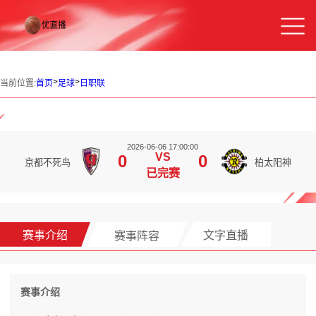
>
>
当前位置:
首页
足球
日职联
2026-06-06 17:00:00
VS
0
0
京都不死鸟
柏太阳神
已完赛
赛事介绍
赛事阵容
文字直播
赛事介绍