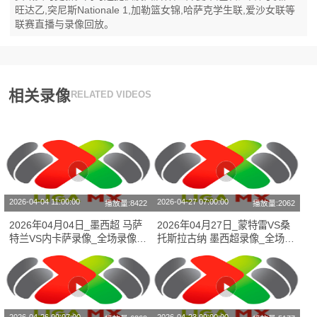
旺达乙,突尼斯Nationale 1,加勒篮女锦,哈萨克学生联,爱沙女联等
联赛直播与录像回放。
相关录像
RELATED VIDEOS
2026-04-04 11:00:00
2026-04-27 07:00:00
播放量:8422
播放量:2062
2026年04月04日_墨西超 马萨
2026年04月27日_蒙特雷VS桑
特兰VS内卡萨录像_全场录像
托斯拉古纳 墨西超录像_全场录
【视频集锦】
像【视频集锦】