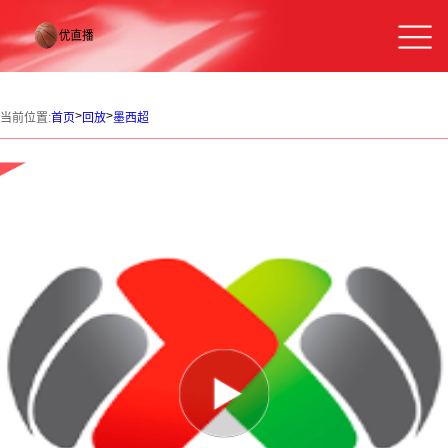
>
>
当前位置:
首页
回放
墨西超