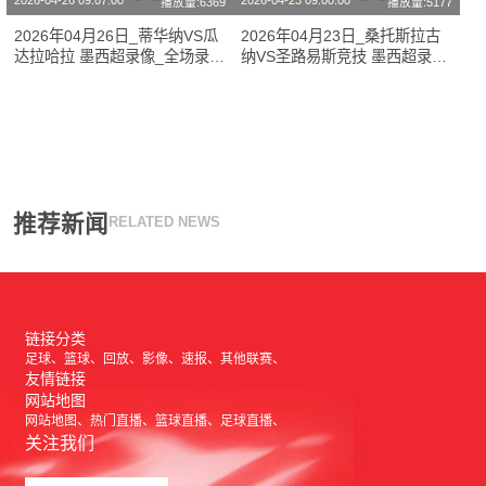
2026-04-26 09:07:00
2026-04-23 09:00:00
播放量:6369
播放量:5177
2026年04月26日_蒂华纳VS瓜
2026年04月23日_桑托斯拉古
达拉哈拉 墨西超录像_全场录像
纳VS圣路易斯竞技 墨西超录像
【高清回放】
_全场录像【高清回放】
推荐新闻
RELATED NEWS
链接分类
足球
篮球
回放
影像
速报
其他联赛
友情链接
网站地图
网站地图
热门直播
篮球直播
足球直播
关注我们