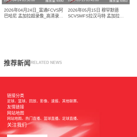
2026-04-24 05:30:00
2026-05-15 05:45:00
播放量:4990
播放量:6983
2026年04月24日_富通FCVS阿
2026年05月15日 穆罕默德
巴哈尼 孟加拉超录像_高清录像
SCVSMFS拉汉马特 孟加拉超_
【全场回放】
全场录像【视频集锦】
推荐新闻
RELATED NEWS
链接分类
足球
篮球
回放
影像
速报
其他联赛
友情链接
网站地图
网站地图
热门直播
篮球直播
足球直播
关注我们