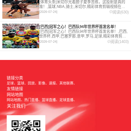
[体育头条]米切尔光着膀子夏季苦练，这投射是真的
准！,篮球,NBA,骑士,米切尔,精彩体育剪辑视频在线
播放。本站提供最全的篮球视频足球视频,集锦,录
阅读(630)
[2026-07-24]
像。
[巴西]冠军之心！巴西队94年世界杯首发名单！
[巴西]冠军之心！巴西队94年世界杯首发名单！,巴西,
世界杯,西甲,巴塞罗那,意甲,罗马,足球,精彩体育剪辑
视频在线播放。本站提供最全的篮球视频足球视频,集
阅读(1403)
[2026-07-24]
锦,录像。
链接分类
足球
篮球
回放
影像
速报
其他联赛
友情链接
网站地图
网站地图
热门直播
篮球直播
足球直播
关注我们