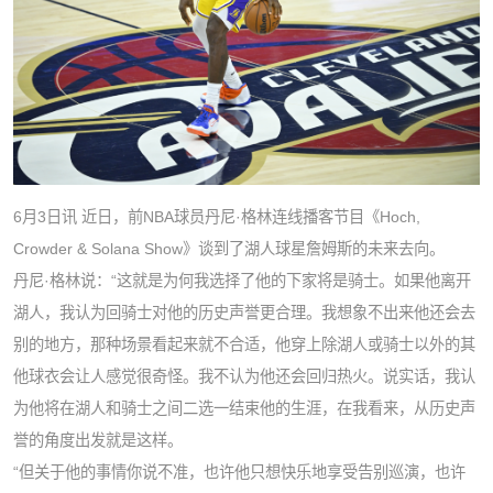
6月3日讯 近日，前NBA球员丹尼·格林连线播客节目《Hoch,
Crowder & Solana Show》谈到了湖人球星詹姆斯的未来去向。
丹尼·格林说：“这就是为何我选择了他的下家将是骑士。如果他离开
湖人，我认为回骑士对他的历史声誉更合理。我想象不出来他还会去
别的地方，那种场景看起来就不合适，他穿上除湖人或骑士以外的其
他球衣会让人感觉很奇怪。我不认为他还会回归热火。说实话，我认
为他将在湖人和骑士之间二选一结束他的生涯，在我看来，从历史声
誉的角度出发就是这样。
“但关于他的事情你说不准，也许他只想快乐地享受告别巡演，也许