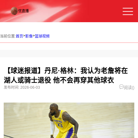
>
>
当前位置:
首页
影像
篮球视频
【球迷报道】丹尼·格林：我认为老詹将在
湖人或骑士退役 他不会再穿其他球衣
发布时间:
2026-06-03
阅读(
)