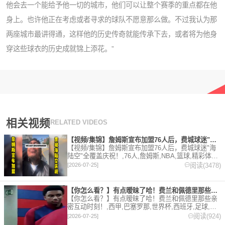
他会去一个能给予他一切的城市，他们可以让整个赛季的重点都在他
身上。也许他正在考虑或者寻求的球队不愿意那么做。不过我认为那
两座城市最讲得通，这样他的历史传奇就能传承下去，或者将为他身
穿这些球衣的历史成就锦上添花。”
相关视频
RELATED VIDEOS
【视频/集锦】詹姆斯宣布加盟76人后，费城球迷"海陆空"全覆
【视频/集锦】詹姆斯宣布加盟76人后，费城球迷"海
陆空"全覆盖庆祝！,76人,詹姆斯,NBA,篮球,精彩体育
剪辑视频在线播放。本站提供最全的篮球视频足球视
阅读(3478)
[2026-07-25]
频,集锦,录像。
【你怎么看？】有点暧昧了哈！费兰和佩德里那些亲密互动时刻！
【你怎么看？】有点暧昧了哈！费兰和佩德里那些亲
密互动时刻！,西甲,巴塞罗那,世界杯,西班牙,足球,精
彩体育剪辑视频在线播放。本站提供最全的篮球视频
阅读(924)
[2026-07-25]
足球视频,集锦,录像。