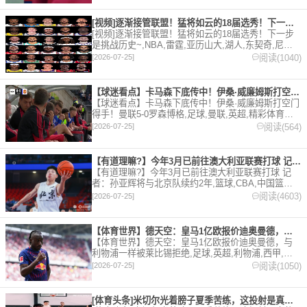
[视频]逐渐接管联盟！猛将如云的18届选秀！下一步是挑战历史
[视频]逐渐接管联盟！猛将如云的18届选秀！下一步
是挑战历史~,NBA,雷霆,亚历山大,湖人,东契奇,尼克
斯,奇才,特雷·杨,篮网,灰熊,篮球,精彩体育剪辑视频在
阅读(1040)
[2026-07-25]
线播放。本站提供最全的篮球视频足球视频,集锦,录
像。
【球迷看点】卡马森下底传中！伊桑·威廉姆斯打空门得手！曼联5
【球迷看点】卡马森下底传中！伊桑·威廉姆斯打空门
得手！曼联5-0罗森博格,足球,曼联,英超,精彩体育剪
辑视频在线播放。本站提供最全的篮球视频足球视频,
阅读(564)
[2026-07-25]
集锦,录像。
【有道理嘛?】今年3月已前往澳大利亚联赛打球 记者：孙亚辉将
【有道理嘛?】今年3月已前往澳大利亚联赛打球 记
者：孙亚辉将与北京队续约2年,篮球,CBA,中国篮球,
北京。欢迎收藏本站，24小时为你更新最新的足球，
阅读(4603)
[2026-07-25]
篮球体育资讯。
【体育世界】德天空：皇马1亿欧报价迪奥曼德，与利物浦一样被莱
【体育世界】德天空：皇马1亿欧报价迪奥曼德，与
利物浦一样被莱比锡拒绝,足球,英超,利物浦,西甲,皇
家马德里,德甲,RB莱比锡,转会。欢迎收藏本站，24小
阅读(1050)
[2026-07-25]
时为你更新最新的足球，篮球体育资讯。
[体育头条]米切尔光着膀子夏季苦练，这投射是真的准！