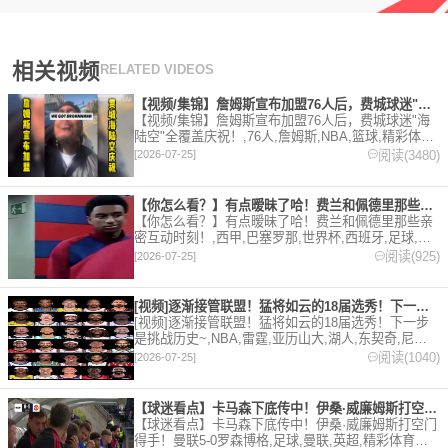
相关视频
RELATED VIDEOS
【视频/集锦】詹姆斯宣布加盟76人后，费城球迷"海陆空"全覆
【视频/集锦】詹姆斯宣布加盟76人后，费城球迷"海
陆空"全覆盖庆祝！,76人,詹姆斯,NBA,篮球,精彩体育
剪辑视频在线播放。本站提供最全的篮球视频足球视
阅读(3480)
[2026-07-25]
频,集锦,录像。
【你怎么看？】有点暧昧了哈！费兰和佩德里那些亲密互动时刻！
【你怎么看？】有点暧昧了哈！费兰和佩德里那些亲
密互动时刻！,西甲,巴塞罗那,世界杯,西班牙,足球,精
彩体育剪辑视频在线播放。本站提供最全的篮球视频
阅读(925)
[2026-07-25]
足球视频,集锦,录像。
[视频]逐渐接管联盟！猛将如云的18届选秀！下一步是挑战历史
[视频]逐渐接管联盟！猛将如云的18届选秀！下一步
是挑战历史~,NBA,雷霆,亚历山大,湖人,东契奇,尼克
斯,奇才,特雷·杨,篮网,灰熊,篮球,精彩体育剪辑视频在
阅读(1040)
[2026-07-25]
线播放。本站提供最全的篮球视频足球视频,集锦,录
像。
【球迷看点】卡马森下底传中！伊桑·威廉姆斯打空门得手！曼联5
【球迷看点】卡马森下底传中！伊桑·威廉姆斯打空门
得手！曼联5-0罗森博格,足球,曼联,英超,精彩体育剪