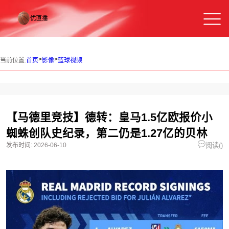
>
>
当前位置:
首页
影像
篮球视频
【马德里竞技】德转：皇马1.5亿欧报价小
蜘蛛创队史纪录，第二仍是1.27亿的贝林
发布时间:
2026-06-10
阅读(
)