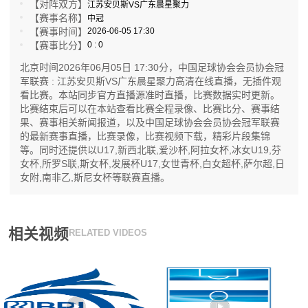
【对阵双方】
江苏安贝斯VS广东晨星聚力
【赛事名称】
中冠
【赛事时间】
2026-06-05 17:30
【赛事比分】
0 : 0
北京时间2026年06月05日 17:30分，中国足球协会会员协会冠
军联赛 : 江苏安贝斯VS广东晨星聚力高清在线直播，无插件观
看比赛。本站同步官方直播源准时直播，比赛数据实时更新。
比赛结束后可以在本站查看比赛全程录像、比赛比分、赛事结
果、赛事相关新闻报道，以及中国足球协会会员协会冠军联赛
的最新赛事直播，比赛录像，比赛视频下载，精彩片段集锦
等。同时还提供以U17,新西北联,爱沙杯,阿拉女杯,冰女U19,芬
女杯,所罗S联,斯女杯,发展杯U17,女世青杯,白女超杯,萨尔超,日
女附,南非乙,斯尼女杯等联赛直播。
相关视频
RELATED VIDEOS