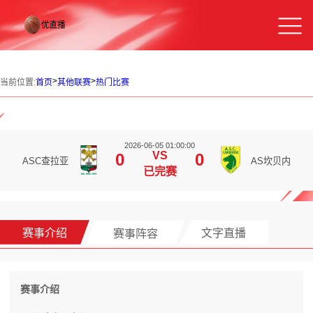
>
>
当前位置:
首页
其他联赛
热门比赛
2026-06-05 01:00:00
VS
0
0
ASC查拉亚
AS坎贝内
已完赛
赛事介绍
赛事阵容
文字直播
赛事介绍