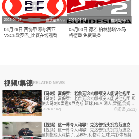
2026-04-26
2026-05-03
播放量:8779
播放量:5435
04月26日 西协甲:穆尔西亚
05月03日 德乙 柏林赫塔VS马
VSCE欧罗巴_比赛在线观看
格德堡 免费直播
视频/集锦
RELATED NEWS
【马刺】富保罗：老詹无论去哪都没人能说他抱团 即使去马刺&雷
【马刺】富保罗：老詹无论去哪都没人能说他抱团 即
使去马刺&雷霆&尼克斯,篮球,NBA,湖人,雷霆,詹姆斯,
马刺,尼克斯。欢迎收藏本站，24小时为你更新最新的
阅读(2611)
[2026-07-02]
足球，篮球体育资讯。
【视频】这一幕令人动容！克洛普街头拥抱范迪克，这拥抱也太深情
【视频】这一幕令人动容！克洛普街头拥抱范迪克，
这拥抱也太深情了,世界杯,利物浦,足球,精彩体育剪辑