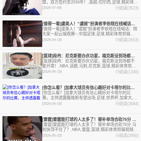
盟，双方签约至2034年！,英超,切尔西,足球,精彩体育
剪辑视频在线播放。本站提供最全的篮球视频足球视
阅读(3523)
[2026-07-09]
频,集锦,录像。
[值得一看]虞美人！“虞姬”扮演者李依晓在线喊话：陪大家一起
[值得一看]虞美人！“虞姬”扮演者李依晓在线喊话：陪
大家一起云端观赛~,中国足球,足球,精彩体育剪辑视
频在线播放。本站提供最全的篮球视频足球视频,集
阅读(2653)
[2026-04-19]
锦,录像。
[篮球]段冉：尼克斯要办庆功宴，福克斯没到场都不能开席！
[篮球]段冉：尼克斯要办庆功宴，福克斯没到场都不
能开席！,NBA,话题,马刺,尼克斯,篮球,精彩体育剪辑
视频在线播放。本站提供最全的篮球视频足球视频,集
阅读(1330)
[2026-06-15]
锦,录像。
[你怎么看？]加拿大球员有信心踢好对卡塔尔的比赛，主帅透露戴
[你怎么看？]加拿大球员有信心踢好对卡塔尔的比
赛，主帅透露戴维斯有望出场,足球,世界杯,加拿大,卡
塔尔,德甲,拜仁慕尼黑,MLS。欢迎收藏本站，24小时
阅读(3684)
[2026-06-18]
为你更新最新的足球，篮球体育资讯。
[雷霆]雷霆能打球的人太多了！替补单场合砍76分 马刺快顶不
[雷霆]雷霆能打球的人太多了！替补单场合砍76分 马
刺快顶不住了？,NBA,雷霆,篮球,精彩体育剪辑视频在
线播放。本站提供最全的篮球视频足球视频,集锦,录
阅读(2950)
[2026-05-23]
像。