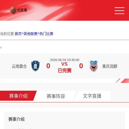
>
>
当前位置:
首页
其他联赛
热门比赛
2026-06-04 19:35:00
VS
0
0
云南爨合
重庆润麒
已完赛
赛事介绍
赛事阵容
文字直播
赛事介绍