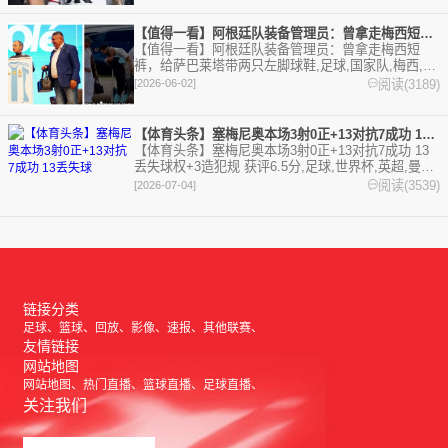
【值得一看】阿根廷队装备管理员：曾拿走梅西短裤，给萨巴莱塔带
【值得一看】阿根廷队装备管理员：曾拿走梅西短
裤，给萨巴莱塔带两只左脚球鞋,足球,国家队,梅西,阿
根廷,世界杯。欢迎收藏本站，24小时为你更新最新的
阅读(3189)
[2026-06-02]
足球，篮球体育资讯。
【体育头条】塞梅尼奥本场3射0正+13对抗7成功 13丢失球
【体育头条】塞梅尼奥本场3射0正+13对抗7成功 13
丢失球权+3造犯规 获评6.5分,足球,世界杯,英超,曼城,
哥伦比亚,加纳。欢迎收藏本站，24小时为你更新最新
阅读(3539)
[2026-07-04]
的足球，篮球体育资讯。
链接分类
足球
篮球
回放
影像
速报
其他联赛
友情链接
网站地图
网站地图
热门直播
篮球直播
足球直播
关注我们