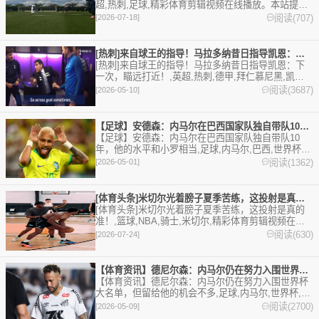
超,热刺,足球,精彩体育剪辑视频在线播放。本站提供
最全的篮球视频足球视频,集锦,录像。
阅读(707)
[2026-07-18]
[热刺]来自球王的指导！马拉多纳昔日指导凯恩：下一次，瞄远打
[热刺]来自球王的指导！马拉多纳昔日指导凯恩：下
一次，瞄远打近！,英超,热刺,德甲,拜仁慕尼黑,凯恩,
足球,精彩体育剪辑视频在线播放。本站提供最全的篮
阅读(3687)
[2026-05-10]
球视频足球视频,集锦,录像。
【足球】安德森：内马尔在巴西国家队独自带队10年，他的水平和
【足球】安德森：内马尔在巴西国家队独自带队10
年，他的水平和小罗相当,足球,内马尔,巴西,世界杯,
巴甲。欢迎收藏本站，24小时为你更新最新的足球，
阅读(1362)
[2026-05-01]
篮球体育资讯。
[体育头条]米切尔光着膀子夏季苦练，这投射是真的准！
[体育头条]米切尔光着膀子夏季苦练，这投射是真的
准！,篮球,NBA,骑士,米切尔,精彩体育剪辑视频在线
播放。本站提供最全的篮球视频足球视频,集锦,录
阅读(630)
[2026-07-24]
像。
【体育资讯】德尼尔森：内马尔仍在努力入围世界杯大名单，但留给
【体育资讯】德尼尔森：内马尔仍在努力入围世界杯
大名单，但留给他的机会不多,足球,内马尔,世界杯,巴
西。欢迎收藏本站，24小时为你更新最新的足球，篮
阅读(2700)
[2026-05-09]
球体育资讯。