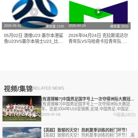
2026-05-02
2026-04-24
播放量:2100
播放量:2810
05月02日 澳维U23:墨尔本港鲨
2026年04月24日 克拉斯诺达尔
鱼U23VS墨尔本骑士U23_比赛
青年队VS马哈奇卡拉青年队 俄
在线观看
青联[比赛在线观看]
视频/集锦
RELATED NEWS
[有道理嘛?]中国男足国字号上一次夺得洲际大赛冠军，还是20
[有道理嘛?]中国男足国字号上一次夺得洲际大赛冠
军，还是2004年U16亚锦赛,足球,中国男足,中国足
球。欢迎收藏本站，24小时为你更新最新的足球，篮
阅读(1822)
[2026-05-16]
球体育资讯。
【英超】致郁的天空！热刺夏季训练的射门环节！
【英超】致郁的天空！热刺夏季训练的射门环节！,英