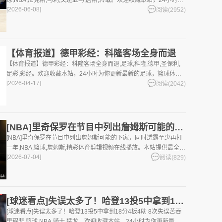
球,NBA,尼克斯,马刺,文班亚马,唐斯,转载。欢迎收藏本站，24小时为
[2026-06-08]
你更新最新的足球，篮球体育资讯。
阅读(2952)
【体育报道】德甲彩经：科隆客场全身而退
【体育报道】德甲彩经：科隆客场全身而退,足球,科隆,德甲,圣保利,
足彩,彩经。欢迎收藏本站，24小时为你更新最新的足球，篮球体育
[2026-04-17]
资讯。
阅读(2042)
[NBA]里奇保罗在节目中列出詹姆斯可能的下家，同时透露至少
[NBA]里奇保罗在节目中列出詹姆斯可能的下家，同时透露至少再打
一年,NBA,篮球,詹姆斯,精彩体育剪辑视频在线播放。本站提供最全的
[2026-07-04]
篮球视频足球视频,集锦,录像。
阅读(829)
[球迷看点]失误太多了！哈登13投5中拿到18分4板4助 8
[球迷看点]失误太多了！哈登13投5中拿到18分4板4助 8次失误苦吞
里程悲,篮球,NBA,骑士,猛龙。欢迎收藏本站，24小时为你更新最新