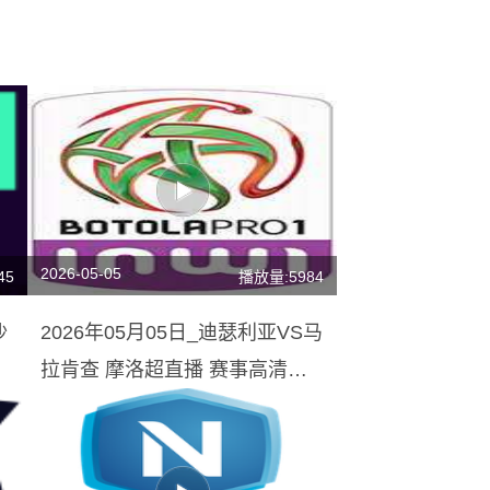
2026-05-05
45
播放量:5984
沙
2026年05月05日_迪瑟利亚VS马
拉肯查 摩洛超直播 赛事高清直
播