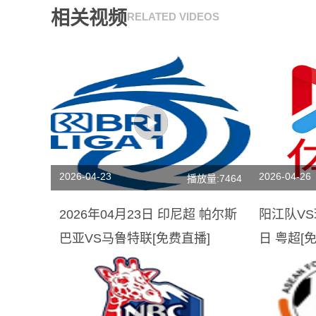
相关视频
RELATED VIDEOS
2026-04-23
2026-04-26
播放量:7464
2026年04月23日 印尼超 帕尔斯
阳江队VS
巴亚VS马鲁特联[免费直播]
日 粤超[