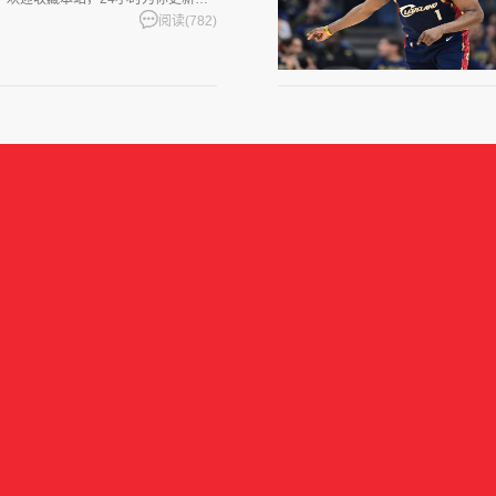
阅读(782)