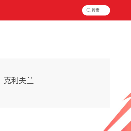

克利夫兰