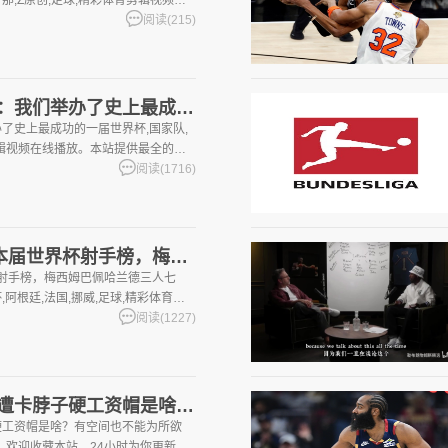
罗那,Z原创,足球,精彩体育剪辑视频在
频足球视频,集锦,录像。
阅读(215)
【今日视频】特朗普：我们举办了史上最成功的一届世界杯
了史上最成功的一届世界杯,国家队,
剪辑视频在线播放。本站提供最全的篮
阅读(1716)
[精彩剪辑]白热化！本届世界杯射手榜，梅西姆巴佩哈兰德三人七
杯射手榜，梅西姆巴佩哈兰德三人七
,阿根廷,法国,挪威,足球,精彩体育剪
的篮球视频足球视频,集锦,录像。
阅读(1227)
【球迷看点】湖人惨遭卡脖子硬工资帽是啥？有空间也不能为所欲为
硬工资帽是啥？有空间也不能为所欲
太阳。欢迎收藏本站，24小时为你更新最