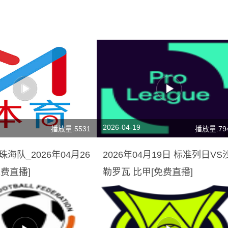
2026-04-19
播放量:5531
播放量:79
珠海队_2026年04月26
2026年04月19日 标准列日VS
免费直播]
勒罗瓦 比甲[免费直播]