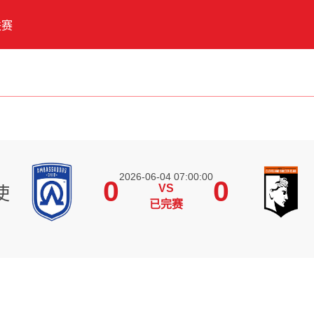
联赛
2026-06-04 07:00:00
0
0
VS
使
已完赛