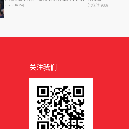
[2026-04-24]
的足球，篮球体育资讯。
阅读(988)
关注我们