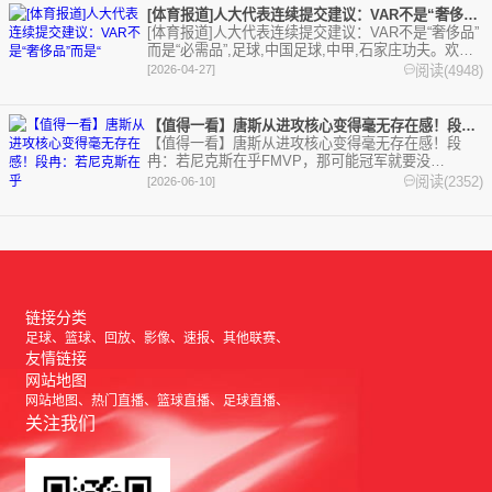
[体育报道]人大代表连续提交建议：VAR不是“奢侈品”而是“
[体育报道]人大代表连续提交建议：VAR不是“奢侈品”
而是“必需品”,足球,中国足球,中甲,石家庄功夫。欢迎
收藏本站，24小时为你更新最新的足球，篮球体育资
阅读(4948)
[2026-04-27]
讯。
【值得一看】唐斯从进攻核心变得毫无存在感！段冉：若尼克斯在乎
【值得一看】唐斯从进攻核心变得毫无存在感！段
冉：若尼克斯在乎FMVP，那可能冠军就要没
了,NBA,篮球,尼克斯,唐斯,精彩体育剪辑视频在线播
阅读(2352)
[2026-06-10]
放。本站提供最全的篮球视频足球视频,集锦,录像。
链接分类
足球
篮球
回放
影像
速报
其他联赛
友情链接
网站地图
网站地图
热门直播
篮球直播
足球直播
关注我们