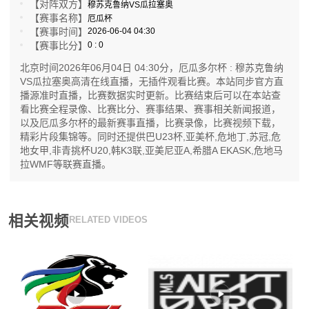
【对阵双方】
穆苏克鲁纳VS瓜拉塞奥
【赛事名称】
厄瓜杯
【赛事时间】
2026-06-04 04:30
【赛事比分】
0 : 0
北京时间2026年06月04日 04:30分，厄瓜多尔杯 : 穆苏克鲁纳
VS瓜拉塞奥高清在线直播，无插件观看比赛。本站同步官方直
播源准时直播，比赛数据实时更新。比赛结束后可以在本站查
看比赛全程录像、比赛比分、赛事结果、赛事相关新闻报道，
以及厄瓜多尔杯的最新赛事直播，比赛录像，比赛视频下载，
精彩片段集锦等。同时还提供巴U23杯,亚美杯,危地丁,苏冠,危
地女甲,非青挑杯U20,韩K3联,亚美尼亚A,希腊A EKASK,危地马
拉WMF等联赛直播。
相关视频
RELATED VIDEOS