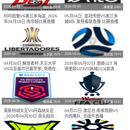
2026-04-18
2026-05-04
播放量:8448
播放量:1955
阿玛祖鲁VS奥兰多海盗_2026
05月04日_皇冠传统VS奥兰多
年04月18日 南非超比赛直播
城B队 美预备联直播 比赛直播
2026-04-30
2026-05-02
播放量:7570
播放量:7974
04月30日 解放者杯:天主大学
2026年05月02日 澳维U23 海
VS瓜亚基尔巴塞罗那_免费在线
德堡联U23VS休城U23[高清直
高清直播
播]
2026-04-30
2026-04-22
播放量:3825
播放量:6151
莱斯特城女足VS阿森纳女足
04月22日 澳足总:南埃塔朗VS
_2026年04月30日 英女超在线
内西鹰队_无插件直播
直播