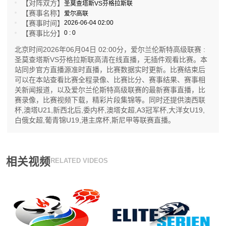
【对阵双方】
圣莫查塔斯VS芬格拉斯联
【赛事名称】
爱尔高联
【赛事时间】
2026-06-04 02:00
【赛事比分】
0 : 0
北京时间2026年06月04日 02:00分，爱尔兰伦斯特高级联赛 :
圣莫查塔斯VS芬格拉斯联高清在线直播，无插件观看比赛。本
站同步官方直播源准时直播，比赛数据实时更新。比赛结束后
可以在本站查看比赛全程录像、比赛比分、赛事结果、赛事相
关新闻报道，以及爱尔兰伦斯特高级联赛的最新赛事直播，比
赛录像，比赛视频下载，精彩片段集锦等。同时还提供澳西联
杯,澳塔U21,新西北后,委内杯,澳塔女超,A3冠军杯,大洋女U19,
白俄女超,葡青锦U19,港主席杯,斯尼甲等联赛直播。
相关视频
RELATED VIDEOS