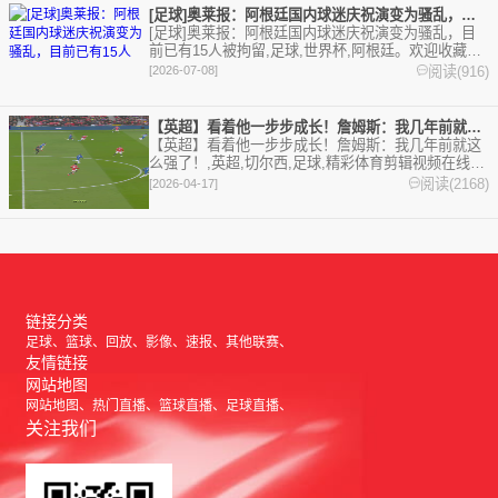
[足球]奥莱报：阿根廷国内球迷庆祝演变为骚乱，目前已有15人
[足球]奥莱报：阿根廷国内球迷庆祝演变为骚乱，目
前已有15人被拘留,足球,世界杯,阿根廷。欢迎收藏本
站，24小时为你更新最新的足球，篮球体育资讯。
阅读(916)
[2026-07-08]
【英超】看着他一步步成长！詹姆斯：我几年前就这么强了！
【英超】看着他一步步成长！詹姆斯：我几年前就这
么强了！,英超,切尔西,足球,精彩体育剪辑视频在线播
放。本站提供最全的篮球视频足球视频,集锦,录像。
阅读(2168)
[2026-04-17]
链接分类
足球
篮球
回放
影像
速报
其他联赛
友情链接
网站地图
网站地图
热门直播
篮球直播
足球直播
关注我们