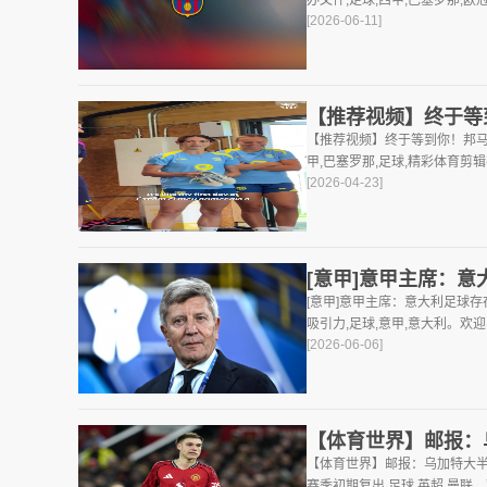
办文件,足球,西甲,巴塞罗那,
[2026-06-11]
新的足球，篮球体育资讯。
【推荐视频】终于等到你！邦马
甲,巴塞罗那,足球,精彩体育
[2026-04-23]
视频足球视频,集锦,录像。
[意甲]意甲主席：意大利足球
吸引力,足球,意甲,意大利。欢
[2026-06-06]
球，篮球体育资讯。
【体育世界】邮报：乌加特大
赛季初期复出,足球,英超,曼联