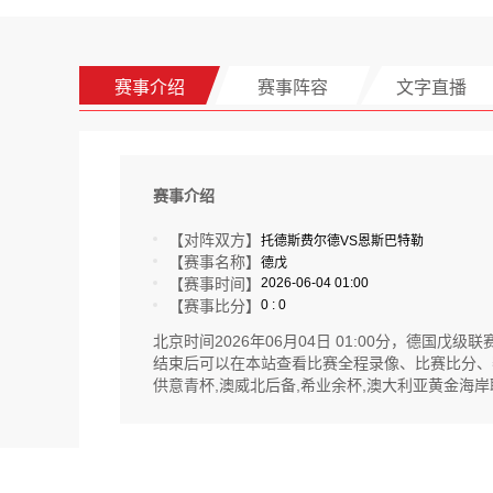
赛事介绍
赛事阵容
文字直播
赛事介绍
【对阵双方】
托德斯费尔德VS恩斯巴特勒
【赛事名称】
德戊
【赛事时间】
2026-06-04 01:00
【赛事比分】
0 : 0
北京时间2026年06月04日 01:00分，德
结束后可以在本站查看比赛全程录像、比赛比分、
供意青杯,澳威北后备,希业余杯,澳大利亚黄金海岸联