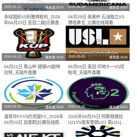
2026-04-23
2026-04-29
播放量:5670
播放量:8569
多哈国民VS利雅得胜利_2026
04月29日 南美杯:石油独立VS
年04月23日 亚冠二级[比赛直
博塔弗戈_比赛在线观看
播]
2026-04-22
2026-05-03
播放量:3926
播放量:4036
04月22日 黑山杯:德锡VS欧特
05月03日 美冠:印地十一VS坦
拉特_无插件直播
帕湾_无插件直播
2026-04-20
2026-04-25
播放量:3830
播放量:8650
温哥华FCVS约克联FC_2026年
2026年04月25日 阿斯顿维拉
04月20日 加拿职[比赛在线观
U21VS南安普顿U21 英U21[高
看]
清直播]