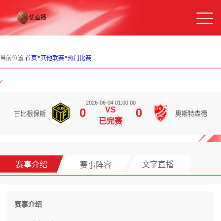
>
>
当前位置:
首页
其他联赛
热门比赛
2026-06-04 01:00:00
VS
0
0
古比根保斯
奥斯特森德
已完赛
赛事介绍
赛事阵容
文字直播
赛事介绍