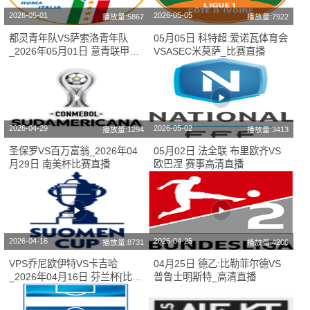
2026-05-01
2026-05-05
播放量:5867
播放量:7922
都灵青年队VS萨索洛青年队
05月05日 科特超:爱诺瓦体育会
_2026年05月01日 意青联甲赛
VSASEC米莫萨_比赛直播
事高清直播
2026-04-29
2026-05-02
播放量:1294
播放量:3413
圣保罗VS百万富翁_2026年04
05月02日 法全联 布里欧齐VS
月29日 南美杯比赛直播
欧巴涅 赛事高清直播
2026-04-16
2026-04-25
播放量:8731
播放量:4206
VPS乔尼欧伊特VS卡吉哈
04月25日 德乙:比勒菲尔德VS
_2026年04月16日 芬兰杯[比赛
普鲁士明斯特_高清直播
直播]