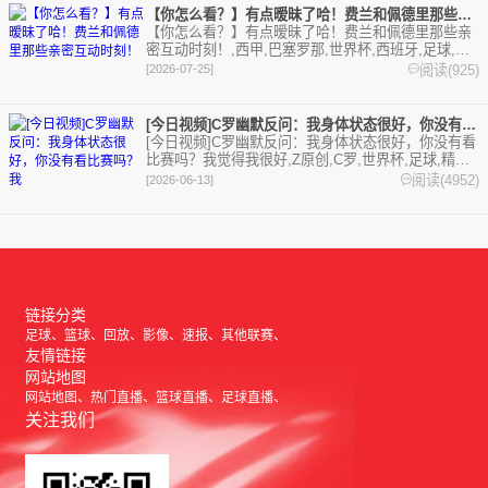
【你怎么看？】有点暧昧了哈！费兰和佩德里那些亲密互动时刻！
【你怎么看？】有点暧昧了哈！费兰和佩德里那些亲
密互动时刻！,西甲,巴塞罗那,世界杯,西班牙,足球,精
彩体育剪辑视频在线播放。本站提供最全的篮球视频
阅读(925)
[2026-07-25]
足球视频,集锦,录像。
[今日视频]C罗幽默反问：我身体状态很好，你没有看比赛吗？我
[今日视频]C罗幽默反问：我身体状态很好，你没有看
比赛吗？我觉得我很好,Z原创,C罗,世界杯,足球,精彩
体育剪辑视频在线播放。本站提供最全的篮球视频足
阅读(4952)
[2026-06-13]
球视频,集锦,录像。
链接分类
足球
篮球
回放
影像
速报
其他联赛
友情链接
网站地图
网站地图
热门直播
篮球直播
足球直播
关注我们