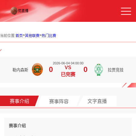
>
>
当前位置:
首页
其他联赛
热门比赛
2026-06-04 04:00:00
VS
0
0
勒内森斯
拉贾竞技
已完赛
赛事介绍
赛事阵容
文字直播
赛事介绍