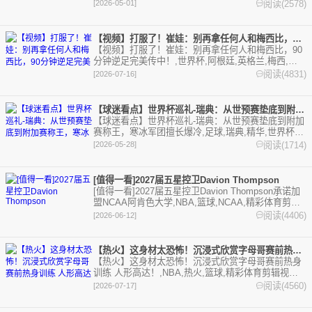
兹,约基奇。欢迎收藏本站，24小时为你更新最新的足
阅读(2578)
[2026-05-01]
球，篮球体育资讯。
【视频】打服了！崔娃：别再拿任何人和梅西比，90分钟逆足完美
【视频】打服了！崔娃：别再拿任何人和梅西比，90
分钟逆足完美传中！,世界杯,阿根廷,英格兰,梅西,足
球,精彩体育剪辑视频在线播放。本站提供最全的篮球
阅读(4831)
[2026-07-16]
视频足球视频,集锦,录像。
【球迷看点】世界杯巡礼-瑞典：从世预赛垫底到附加赛称王，寒冰
【球迷看点】世界杯巡礼-瑞典：从世预赛垫底到附加
赛称王，寒冰军团擅长爆冷,足球,瑞典,精华,世界杯。
欢迎收藏本站，24小时为你更新最新的足球，篮球体
阅读(1714)
[2026-05-28]
育资讯。
[值得一看]2027届五星控卫Davion Thompson
[值得一看]2027届五星控卫Davion Thompson承诺加
盟NCAA阿肯色大学,NBA,篮球,NCAA,精彩体育剪辑
视频在线播放。本站提供最全的篮球视频足球视频,集
阅读(4406)
[2026-06-12]
锦,录像。
【热火】这身材太恐怖！沉浸式欣赏字母哥赛前热身训练 人形高达
【热火】这身材太恐怖！沉浸式欣赏字母哥赛前热身
训练 人形高达！,NBA,热火,篮球,精彩体育剪辑视频
在线播放。本站提供最全的篮球视频足球视频,集锦,
阅读(4560)
[2026-07-17]
录像。