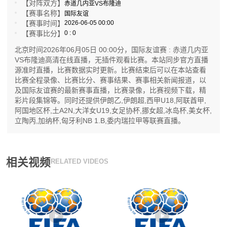
【对阵双方】
赤道几内亚VS布隆迪
【赛事名称】
国际友谊
【赛事时间】
2026-06-05 00:00
【赛事比分】
0 : 0
北京时间2026年06月05日 00:00分，国际友谊赛 : 赤道几内亚
VS布隆迪高清在线直播，无插件观看比赛。本站同步官方直播
源准时直播，比赛数据实时更新。比赛结束后可以在本站查看
比赛全程录像、比赛比分、赛事结果、赛事相关新闻报道，以
及国际友谊赛的最新赛事直播，比赛录像，比赛视频下载，精
彩片段集锦等。同时还提供伊朗乙,伊朗超,西甲U18,阿联酋甲,
阿国地区杯,土A2N,大洋女U19,女足协杯,挪女超,冰岛杯,美女杯,
立陶丙,加纳杯,匈牙利NB 1.B,委内瑞拉甲等联赛直播。
相关视频
RELATED VIDEOS