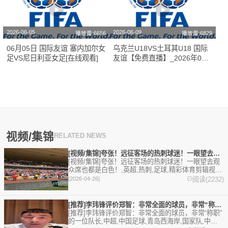
2026-06-05
2026-06-09
播放量:6656
播放量:6829
06月05日 国际友谊 塞内加尔女
乌克兰U18VS土耳其U18 国际
足VS尼日利亚女足[在线观看]
友谊【免费直播】_2026年06
月09日
视频/集锦
RELATED NEWS
[视频/集锦]夸张！远征客场的热刺球迷！一眼望去观众席也都是
[视频/集锦]夸张！远征客场的热刺球迷！一眼望去观
众席也都是白色！,英超,热刺,足球,精彩体育剪辑视频
在线播放。本站提供最全的篮球视频足球视频,集锦,
阅读(2232)
[2026-04-26]
录像。
[推荐]李玮锋评价郑智：非常全面的球员，非常“称职”的一位队
[推荐]李玮锋评价郑智：非常全面的球员，非常“称职”
的一位队长,中超,中国足球,青岛西海岸,国家队,中国