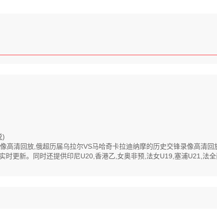
)
全程录像高清回放,俄超历届乌拉尔VS马哈奇卡拉迪纳摩的历史交锋录像高清
新。同时还提供印尼U20,香港乙,女奥非预,法女U19,塞浦U21,法全