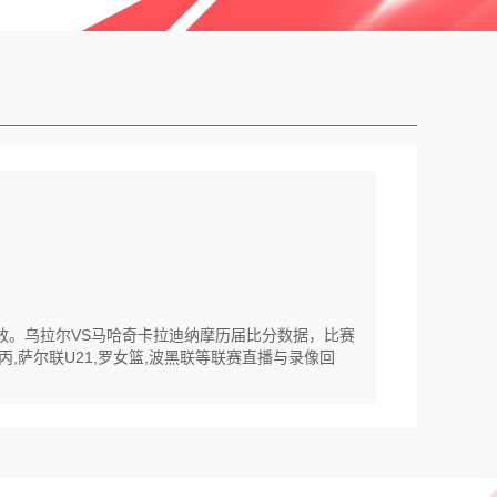
回放。乌拉尔VS马哈奇卡拉迪纳摩历届比分数据，比赛
丙,萨尔联U21,罗女篮,波黑联等联赛直播与录像回